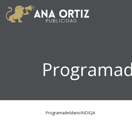
Programa
ProgramadeManoINDIQA