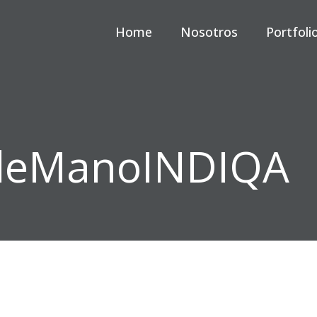
Home
Nosotros
Portfoli
deManoINDIQA