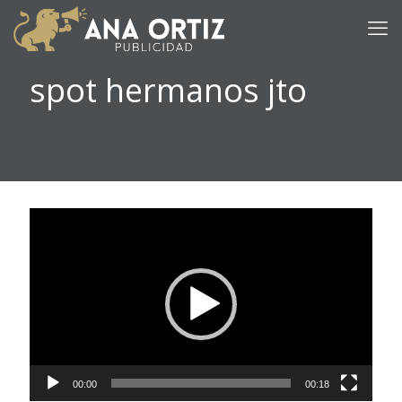
spot hermanos jto
Reproductor
de
vídeo
00:00
00:18