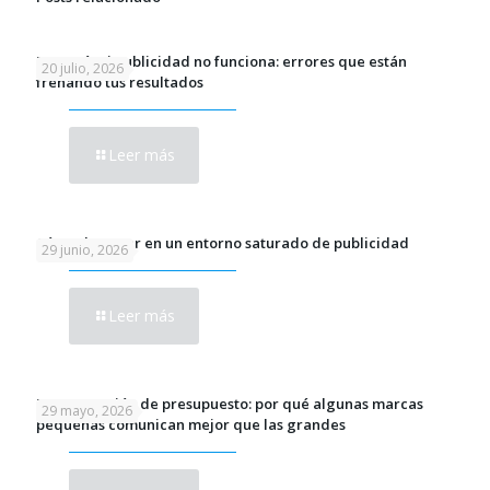
Por qué mi publicidad no funciona: errores que están
20 julio, 2026
frenando tus resultados
Leer más
Cómo destacar en un entorno saturado de publicidad
29 junio, 2026
Leer más
No es cuestión de presupuesto: por qué algunas marcas
29 mayo, 2026
pequeñas comunican mejor que las grandes