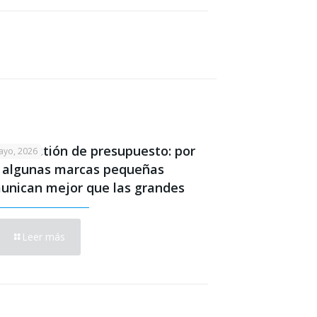
es cuestión de presupuesto: por
ayo, 2026
 algunas marcas pequeñas
unican mejor que las grandes
Leer más