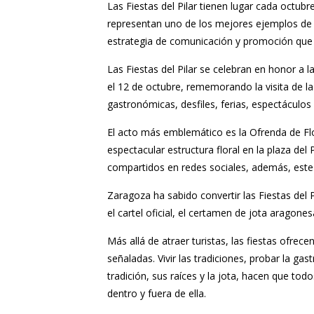
Las Fiestas del Pilar tienen lugar cada octu
representan uno de los mejores ejemplos de c
estrategia de comunicación y promoción que c
Las Fiestas del Pilar se celebran en honor a l
el 12 de octubre, rememorando la visita de la
gastronómicas, desfiles, ferias, espectáculo
El acto más emblemático es la Ofrenda de Flo
espectacular estructura floral en la plaza d
compartidos en redes sociales, además, este e
Zaragoza ha sabido convertir las Fiestas del P
el cartel oficial, el certamen de jota aragone
Más allá de atraer turistas, las fiestas ofre
señaladas. Vivir las tradiciones, probar la gas
tradición, sus raíces y la jota, hacen que to
dentro y fuera de ella.