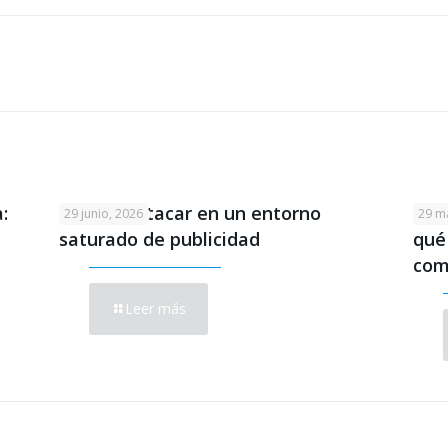
:
Cómo destacar en un entorno
No 
29 junio, 2026
29 m
saturado de publicidad
qué
com
Leer más