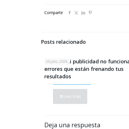
Compartir
Posts relacionado
Por qué mi publicidad no funciona
20 julio, 2026
errores que están frenando tus
resultados
Leer más
Deja una respuesta