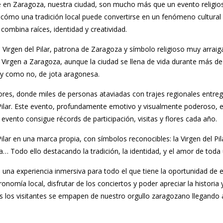
bre en Zaragoza, nuestra ciudad, son mucho más que un evento religio
ómo una tradición local puede convertirse en un fenómeno cultural y
ombina raíces, identidad y creatividad.
a Virgen del Pilar, patrona de Zaragoza y símbolo religioso muy arraiga
 Virgen a Zaragoza, aunque la ciudad se llena de vida durante más de
s y como no, de jota aragonesa.
res, donde miles de personas ataviadas con trajes regionales entreg
el Pilar. Este evento, profundamente emotivo y visualmente poderoso,
vento consigue récords de participación, visitas y flores cada año.
ilar en una marca propia, con símbolos reconocibles: la Virgen del Pil
sa… Todo ello destacando la tradición, la identidad, y el amor de toda
cen una experiencia inmersiva para todo el que tiene la oportunidad de
tronomía local, disfrutar de los conciertos y poder apreciar la historia 
dos los visitantes se empapen de nuestro orgullo zaragozano llegando 