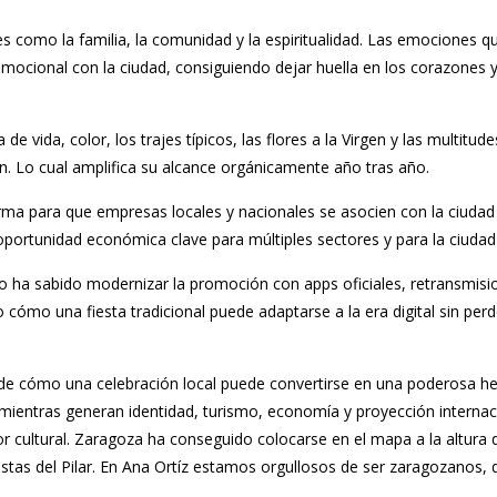
es como la familia, la comunidad y la espiritualidad. Las emociones q
 emocional con la ciudad, consiguiendo dejar huella en los corazones 
a de vida, color, los trajes típicos, las flores a la Virgen y las multit
. Lo cual amplifica su alcance orgánicamente año tras año.
rma para que empresas locales y nacionales se asocien con la ciudad 
oportunidad económica clave para múltiples sectores y para la ciudad
o ha sabido modernizar la promoción con apps oficiales, retransmis
 cómo una fiesta tradicional puede adaptarse a la era digital sin perd
e de cómo una celebración local puede convertirse en una poderosa herr
mientras generan identidad, turismo, economía y proyección intern
lor cultural. Zaragoza ha conseguido colocarse en el mapa a la altur
stas del Pilar. En Ana Ortíz estamos orgullosos de ser zaragozanos, d